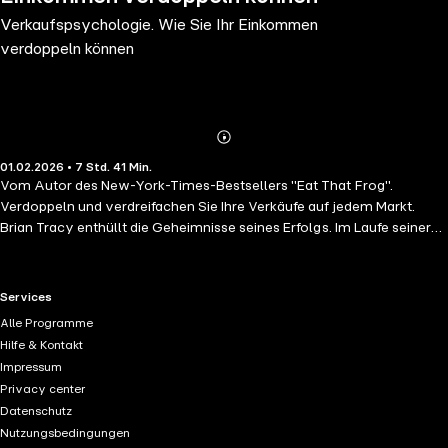
Verkaufspsychologie. Wie Sie Ihr Einkommen
verdoppeln können
Abonnieren
Mehr
01.02.2026 • 7 Std. 41 Min.
Details
Vom Autor des New-York-Times-Bestsellers "Eat That Frog".
Verdoppeln und verdreifachen Sie Ihre Verkäufe auf jedem Markt.
Brian Tracy enthüllt die Geheimnisse seines Erfolgs. Im Laufe seiner
Karriere hat er zahlreiche Strategien entwickelt, wie man Kunden
gewinnt und sie zum Kauf bewegt. Zweck dieses Buches ist es, Ihnen
eine Reihe von Ideen, Methoden, Strategien und Techniken an die
RTL+ useful links.
Services
Hand zu geben, die Sie sofort einsetzen können, um mehr Verkäufe zu
Alle Programme
tätigen, und zwar schneller und einfacher als je zuvor. In diesem
Hilfe & Kontakt
Hörbuch erfahren Sie: - wie man Angst vor Ablehnung und Scheitern
Impressum
besiegt; - wie man am besten seinen Arbeitstag plant, um mehr
Privacy center
Verkäufe tätigen zu können; - welche Kundentypen man
Datenschutz
unterscheidet und wie man zu jedem Typ Zugang findet; - welche
Nutzungsbedingungen
Methoden und Strategien Ihnen helfen werden, den Kunden zum Kauf