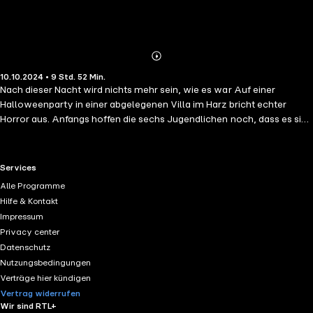
Abonnieren
Mehr
10.10.2024 • 9 Std. 52 Min.
Details
Nach dieser Nacht wird nichts mehr sein, wie es war Auf einer
Halloweenparty in einer abgelegenen Villa im Harz bricht echter
Horror aus. Anfangs hoffen die sechs Jugendlichen noch, dass es sich
um einen Scherz handelt. Doch die zwei maskierten Fremden machen
Ernst: Sie halten die Sechs gegen ihren Willen fest und schicken sie
auf einen lebensgefährlichen Trip durch das zerklüftete Gelände am
RTL+ useful links.
Services
Brocken. Wonach suchen die Geiselnehmer? Und wer von den sechs
Alle Programme
entführten Jugendlichen verbirgt das größte Geheimnis? Als eine der
Hilfe & Kontakt
Geiseln stirbt, beginnt ein unerbittlicher Wettlauf gegen die Zeit …
Impressum
Privacy center
Datenschutz
Nutzungsbedingungen
Verträge hier kündigen
Vertrag widerrufen
Wir sind RTL+