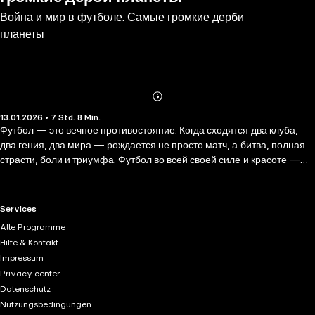
Война и мир в футболе. Самые громкие дерби
планеты
Abonnieren
Mehr
13.01.2026 • 7 Std. 8 Min.
Details
Футбол — это вечное противостояние. Когда сходятся два клуба,
два гения, два мира — рождается не просто матч, а битва, полная
страсти, боли и триумфа. Футбол во всей своей силе и красоте —
легендарные матчи, культовые кадры и незабываемые истории. Эта
книга — великолепный подарок для настоящих ценителей этого
вида спорта! Вы узнаете, как зародилось Эль Класико, между какими
RTL+ useful links.
Services
европейскими и российскими командами вспыхнули самые
Alle Programme
ожесточенные дерби, каким образом фанатские движения меняли
Hilfe & Kontakt
культуры боления, как противостояния культовых тренеров и
Impressum
игроков изменили само понимание футбола. Эта книга расскажет
Privacy center
вам не просто историю футбольных противостояний, а погрузит в
Datenschutz
атмосферу великих матчей, где каждый гол — это драма, а каждое
Nutzungsbedingungen
противостояние — настоящее сражение!