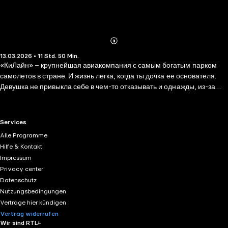
Abonnieren
Mehr
13.03.2026 • 11 Std. 50 Min.
Details
«КиЛайн» – крупнейшая авиакомпания с самым богатым парком
самолетов в стране. И жизнь легка, когда ты дочка ее основателя.
Девушка не привыкла себе в чем-то отказывать и однажды, из-за
обиды на родителей, угнала самолет. Теперь она обязана вернуть
долг,став стюардессой. Ситуация не очень приятная, а пассажиры
делают все только хуже. Особенно когда один из них оказывается ее
RTL+ useful links.
Services
коллегой-врачом, чье тело и душаусеяны шрамами прошлого.
Alle Programme
Роман Полуцкий – загадка с таинственным прошлым. Кристина
Hilfe & Kontakt
Багрова – израненная гордячка, которая, кажется, разучилась жить
Impressum
счастливой жизнью. Более неподходящих друг другу людей
Privacy center
представить сложно, но на высоте все чувства обостряются...
Datenschutz
Nutzungsbedingungen
Verträge hier kündigen
Vertrag widerrufen
Wir sind RTL+