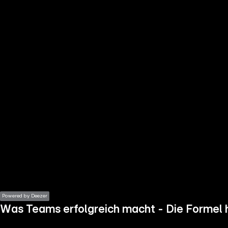
the
h page
 main
nt
the
ibility
ment
Powered by Deezer
Was Teams erfolgreich macht - Die Formel 