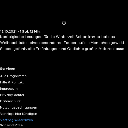
Abonnieren
Mehr
18.10.2021 • 1 Std. 12 Min.
Details
Nostalgische Lesungen für die Winterzeit Schon immer hat das
Weihnachtsfest einen besonderen Zauber auf die Menschen gewirkt.
Sieben gefühlvolle Erzählungen und Gedichte großer Autoren lassen
die vergangenen Zeiten nostalgisch aufleben. Gelesen von Gert
Heidenreich, Laura Maire, Sabine Kastius u. v. a.Enthält: »An der Ecke«
(Gedicht) von Rainer Maria Rilke; »Weihnacht-Abend« (Ausschnitt)
RTL+ useful links.
Services
von Ludwig Tieck; »Christkindl-Ahnung im Advent« von Ludwig
Alle Programme
Thoma; »In der Christnacht«von Peter Rosegger; »Die Schlittschuhe«
Hilfe & Kontakt
(Gedicht) von Conrad Ferdinand Meyer; »Es wird Weihnachten!«
Impressum
(Briefausschnitt) von Theodor Fontane; »Fest der Erinnerung« von
Privacy center
Herman Bang Anthologie mit Stefan Wilkening, Gerd Anthoff, Sabine
Datenschutz
Kastius 1h 12min
Nutzungsbedingungen
Verträge hier kündigen
Vertrag widerrufen
Wir sind RTL+