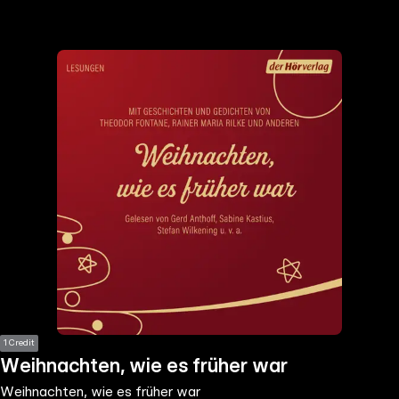
the
h page
 main
nt
the
ibility
ment
1 Credit
Weihnachten, wie es früher war
Weihnachten, wie es früher war