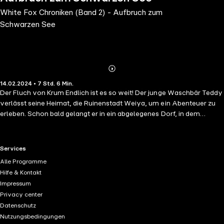
White Fox Chroniken (Band 2) - Aufbruch zum
Schwarzen See
Abonnieren
Mehr
14.02.2024 • 7 Std. 6 Min.
Details
Der Fluch von Krum Endlich ist es so weit! Der junge Waschbär Teddy
verlässt seine Heimat, die Ruinenstadt Weiya, um ein Abenteuer zu
erleben. Schon bald gelangt er in ein abgelegenes Dorf, in dem
ausschließlich uralte Dachse leben. Alle Bewohner wurden von
einem mächtigen Buch verflucht! Gemeinsam mit seinem neuen
Freund, dem Dachs Kevy, will Teddy den Bann brechen. Nur im
RTL+ useful links.
Services
Zauberwald können die beiden ein Heilmittel finden, doch die Reise
Alle Programme
dorthin birgt viele Gefahren … Eine spannende Geschichte aus der
Hilfe & Kontakt
Welt von White Fox Der sechste Band der großen Tierfantasy ab 9
Impressum
Jahren von dem chinesischen Bestseller-Autor Jiatong Chen. In der
Privacy center
Vorgeschichte von White Fox treffen Coolness und Magie auf
Datenschutz
Spannung, Action und Natur! Ein packendes Abenteuer rund um einen
Nutzungsbedingungen
neugierigen Waschbären, eine große Mission und eine gefährliche