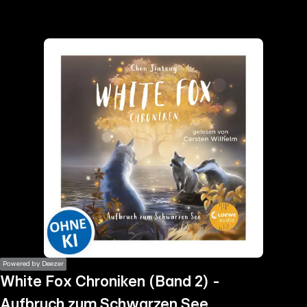
the
h page
 main
nt
the
ibility
ment
Powered by Deezer
White Fox Chroniken (Band 2) -
Aufbruch zum Schwarzen See