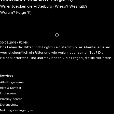
Wir entdecken die Ritterburg (Wieso? Weshalb?
Warum? Folge 11)
Abonnieren
Mehr
30.08.2019 • 52 Min.
Details
Das Leben der Ritter und Burgfräulein steckt voller Abenteuer. Aber
was ist eigentlich ein Ritter und wie verbringt er seinen Tag? Die
kleinen Ritterfans Tina und Max haben viele Fragen, als sie mit ihrem
erwachsenen Freund Tommi einen Ausflug zu einer Burg machen.
Hier treffen sie auf Ritter Richard, der sie in der Burg herumführt, von
seinem Alltag und seiner Ausbildung erzählt und ihnen seine Rüstung
RTL+ useful links.
Services
zeigt. Auf einem mittelalterlichen Markt lernen die drei auch die
Alle Programme
anderen Bewohner einer Burg kennen, spielen mit den Ritterkindern
Hilfe & Kontakt
und beobachten ein Turnier. Als Gäste erleben sie ein Fest mit
Impressum
ritterlichen Gebräuchen. Am Ende sind all ihre Fragen beantwortet,
Privacy center
und Tina und Max sind sich einig: Wenn sie groß sind, werden sie Ritter
Datenschutz
und Burgfräulein. Authentische Geräusche, viel Musik und das
Nutzungsbedingungen
Eröffnungslied machen das Ganze zum spannenden Hörerlebnis nach