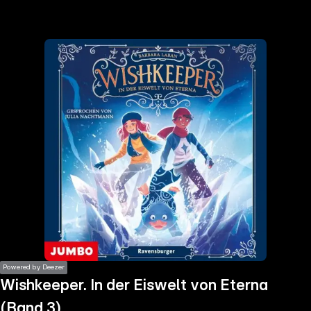
the
h page
 main
nt
the
ibility
ment
Powered by Deezer
Wishkeeper. In der Eiswelt von Eterna
(Band 3)