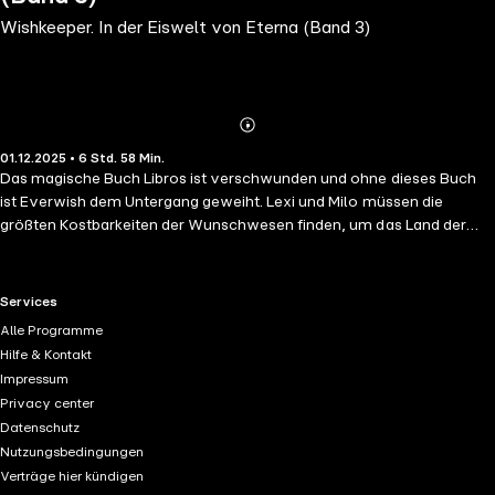
Wishkeeper. In der Eiswelt von Eterna (Band 3)
Abonnieren
Mehr
01.12.2025 • 6 Std. 58 Min.
Details
Das magische Buch Libros ist verschwunden und ohne dieses Buch
ist Everwish dem Untergang geweiht. Lexi und Milo müssen die
größten Kostbarkeiten der Wunschwesen finden, um das Land der
verborgenen Wünsche zu retten: eine Lavinafeder, eine
Feuerschuppe, Rubintaft und Koro-Eis. Doch nur wenn es ihnen
gelingt, auch den geheimnisvollen Raklis aufzuspüren, kann die
RTL+ useful links.
Services
Macht des Horroxers Tremoris für alle Zeiten gebrochen werden.
Alle Programme
Hilfe & Kontakt
Impressum
Privacy center
Datenschutz
Nutzungsbedingungen
Verträge hier kündigen