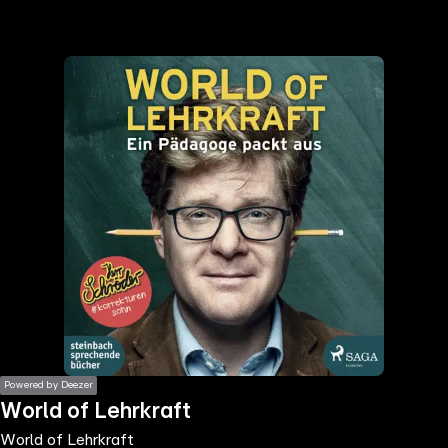
the
h page
 main
nt
the
ibility
ment
Powered by Deezer
World of Lehrkraft
World of Lehrkraft