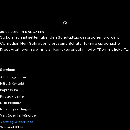
Abonnieren
Mehr
30.08.2019 • 4 Std. 57 Min.
Details
So komisch ist selten über den Schulalltag gesprochen worden:
Comedian Herr Schröder feiert seine Schüler für ihre sprachliche
Kreativität, wenn sie ihn als "Korrekturensohn" oder "Kommaficker"
verhöhnen. Beleidigungen auf dem Schulhof findet er völlig in
Ordnung – solange sie im dreihebigen Jambus erfolgen. Und
Metaphern wie "Opferabo" und "Eckenkind" wecken in ihm den Stolz
RTL+ useful links.
Services
des begeisterten Germanisten. Johannes Schröder war selbst 12
Alle Programme
Jahre lang Deutschlehrer, hat seine Schüler mit
Hilfe & Kontakt
Gedichtinterpretationen gequält und dabei täglich tapfer die Sinnfrage
Impressum
unterdrückt. Bis er schließlich ausstieg und erfolgreicher Comedian
Privacy center
wurde...
Datenschutz
Nutzungsbedingungen
Verträge hier kündigen
Vertrag widerrufen
Wir sind RTL+