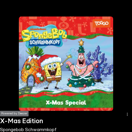
the
h page
 main
nt
the
ibility
ment
Powered by Deezer
X-Mas Edition
Spongebob Schwammkopf