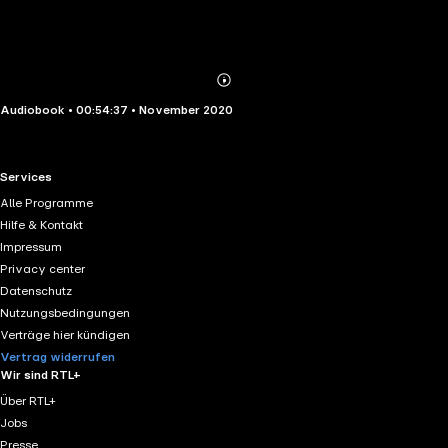
Abonnieren
Mehr
Audiobook • 00:54:37 • November 2020
Details
RTL+ useful links.
Services
Alle Programme
Hilfe & Kontakt
Impressum
Privacy center
Datenschutz
Nutzungsbedingungen
Verträge hier kündigen
Vertrag widerrufen
Wir sind RTL+
Über RTL+
Jobs
Presse