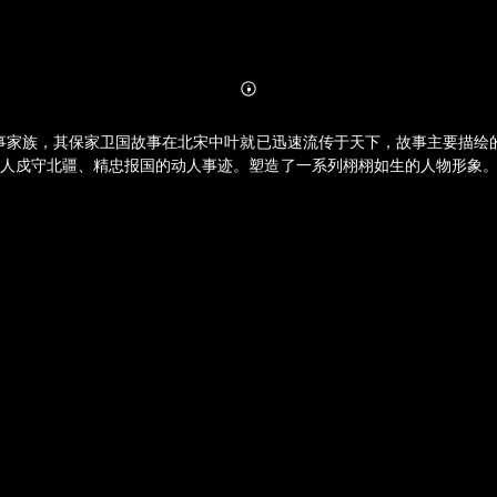
Abonnieren
Mehr
Details
军事家族，其保家卫国故事在北宋中叶就已迅速流传于天下，故事主要描绘
代人戍守北疆、精忠报国的动人事迹。塑造了一系列栩栩如生的人物形象