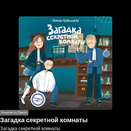
the
h page
 main
nt
the
ibility
ment
Powered by Deezer
Загадка секретной комнаты
Загадка секретной комнаты