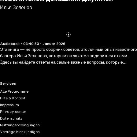
Илья Зеленов
Abonnieren
Mehr
Audiobook • 03:40:50 • Januar 2026
Details
Эта книга — не просто сборник советов, это личный опыт известного
блогера Ильи Зеленова, которым он захотел поделиться с вами.
Здесь вы найдете ответы на самые важные вопросы, которые
возникают у каждого начинающего цветовода. Мы поговорим о том,
как выбрать грунт, чтобы он подходил именно вашему растению, как
подобрать емкости для посадки растений и какие подкормки
RTL+ useful links.
Services
действительно работают. Автор расскажет, как ухаживать за самыми
Alle Programme
популярными комнатными растениями, такими как юкка,
Hilfe & Kontakt
диффенбахия, кактусы и другие. Эти растения давно стали его
Impressum
друзьями, и он знает, что нужно каждому из них, чтобы они росли
Privacy center
здоровыми и красивыми.
Datenschutz
Nutzungsbedingungen
Verträge hier kündigen