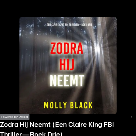
the
h page
 main
nt
the
ibility
ment
Powered by Deezer
Zodra Hij Neemt (Een Claire King FBI
Thriller—Boek Drie)