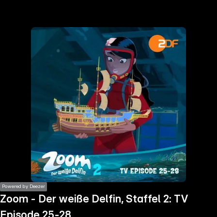
the
h page
 main
nt
the
ibility
ment
Powered by Deezer
Zoom - Der weiße Delfin, Staffel 2: TV
Episode 25-28