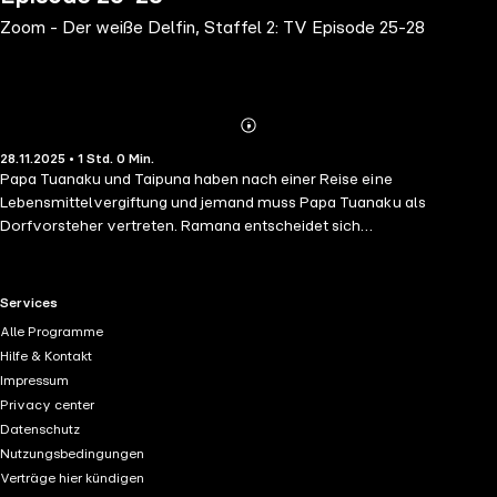
Zoom - Der weiße Delfin, Staffel 2: TV Episode 25-28
Abonnieren
Mehr
28.11.2025 • 1 Std. 0 Min.
Details
Papa Tuanaku und Taipuna haben nach einer Reise eine
Lebensmittelvergiftung und jemand muss Papa Tuanaku als
Dorfvorsteher vertreten. Ramana entscheidet sich
erstaunlicherweise für Yann. Der hat keine leichte Aufgabe vor sich,
weil ausgerechnet heute der Beschwerdetag für die Dorfbewohner
ansteht.
RTL+ useful links.
Services
Alle Programme
Hilfe & Kontakt
Impressum
Privacy center
Datenschutz
Nutzungsbedingungen
Verträge hier kündigen