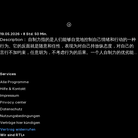
Abonnieren
Mehr
19.05.2026 • 8 Std. 50 Min.
Details
Description： 自制力指的是人们能够自觉地控制自己情绪和行动的一种
行为。它的反面就是随意和任性，表现为对自己持放纵态度，对自己的
言行不加约束，任意胡为，不考虑行为的后果。一个人自制力的优劣能
够决定他的心理品品位、健康状况、智能的发挥程度。自制力是成功者
的以项上基本素质，也是一个人坚强程度的重要标志。 Author
Biography： 马银春是一位著作颇丰的编著类作者，1974 年出生于甘肃
RTL+ useful links.
Services
兰州市永登县，在图书出版领域深耕多年，同时身兼多个文化与商业相
Alle Programme
关职务，其作品多聚焦励志、管理、社交、修养等大众实用领域，受众
Hilfe & Kontakt
覆盖面广，马银春目前担任北京田由申文化发展有限公司董事长、中国
Impressum
市场经济研究会企委常务理事，还曾任《华夏之声》杂志副总编、华夏
Privacy center
之声文化研究院丛书编辑部主笔等职。这些任职经历既为他的创作提供
Datenschutz
了丰富的行业素材与实践经验，也让他对职场管理、市场发展等领域有
Nutzungsbedingungen
着深刻认知。马银春编著出版各类书籍达 50 余部，涵盖多个热门实用品
Verträge hier kündigen
类。在励志心态类，有《赢在心态》《只有想不到没有做不到》《赢在
Vertrag widerrufen
执行力》等作品，传递积极向上的生活与工作理念
Wir sind RTL+