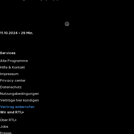
Abonnieren
Mehr
11.10.2024 • 29 Min.
Details
RTL+ useful links.
Services
Alle Programme
Hilfe & Kontakt
Impressum
Privacy center
Datenschutz
Nutzungsbedingungen
Verträge hier kündigen
Vertrag widerrufen
Wir sind RTL+
Über RTL+
Jobs
Presse