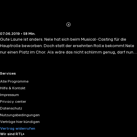
Abonnieren
Mehr
07.06.2019 • 58 Min.
Details
Gute Laune ist anders. Nele hat sich beim Musical-Casting für die
Hauptrolle beworben. Doch statt der ersehnten Rolle bekommt Nele
nur einen Platz im Chor. Als wäre das nicht schlimm genug, darf nun
ausgerechnet ihre Freundin Lotta Maria Magdalena spielen. Nele ist
am Boden zerstört. Überhaupt: Warum sind immer die anderen
beliebter, hübscher und besser als sie? Gut, dass Gott da ganz anders
RTL+ useful links.
Services
über sie denkt!
Alle Programme
Hilfe & Kontakt
Impressum
Privacy center
Datenschutz
Nutzungsbedingungen
Verträge hier kündigen
Vertrag widerrufen
Wir sind RTL+