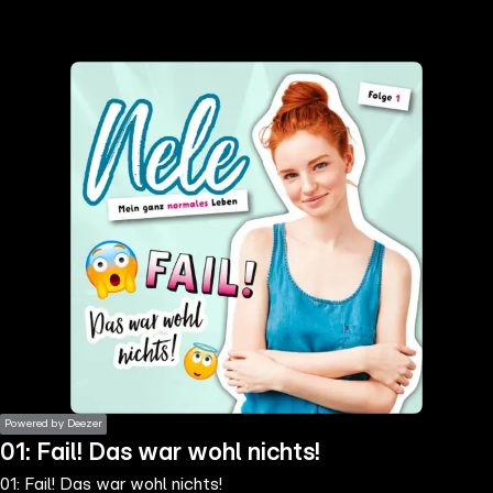
the
h page
 main
nt
the
ibility
ment
Powered by Deezer
01: Fail! Das war wohl nichts!
01: Fail! Das war wohl nichts!