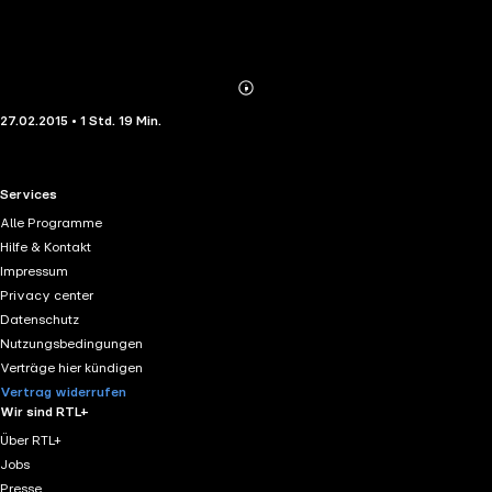
Abonnieren
Mehr
27.02.2015 • 1 Std. 19 Min.
Details
RTL+ useful links.
Services
Alle Programme
Hilfe & Kontakt
Impressum
Privacy center
Datenschutz
Nutzungsbedingungen
Verträge hier kündigen
Vertrag widerrufen
Wir sind RTL+
Über RTL+
Jobs
Presse