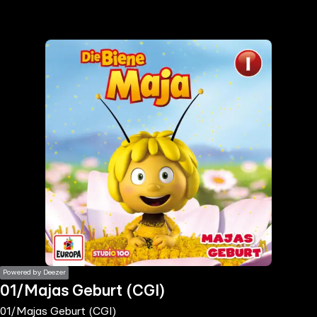
the
h page
 main
nt
the
ibility
ment
Powered by Deezer
01/Majas Geburt (CGI)
01/Majas Geburt (CGI)