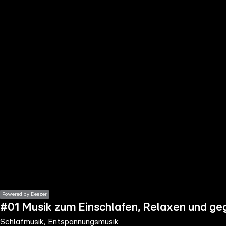
the
h page
 main
nt
the
ibility
ment
Powered by Deezer
#01 Musik zum Einschlafen, Relaxen und g
Schlafmusik, Entspannungsmusik