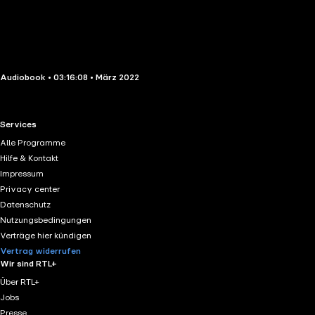
Audiobook • 03:16:08 • März 2022
RTL+ useful links.
Services
Alle Programme
Hilfe & Kontakt
Impressum
Privacy center
Datenschutz
Nutzungsbedingungen
Verträge hier kündigen
Vertrag widerrufen
Wir sind RTL+
Über RTL+
Jobs
Presse