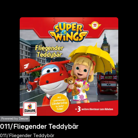
the
h page
 main
nt
the
ibility
ment
Powered by Deezer
011/Fliegender Teddybär
011/Fliegender Teddybär