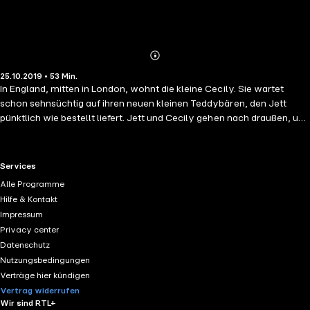
Abonnieren
Mehr
25.10.2019 • 53 Min.
Details
In England, mitten in London, wohnt die kleine Cecily. Sie wartet
schon sehnsüchtig auf ihren neuen kleinen Teddybären, den Jett
pünktlich wie bestellt liefert. Jett und Cecily gehen nach draußen, um
mit dem Teddy im für London typischen Regen zu spielen. Als eine
Windböe Teddy Spenser ergreift und ihn an einem Schirm hängend
fortträgt, beginnt eine turbulente Verfolgungsjagd. Da es für Jett
RTL+ useful links.
Services
unmöglich ist, Spenser ausfindig zu machen, funkt er Roger an… + 3
Alle Programme
weitere Geschichten Verschwundenes Spielzeug/ Löwentanz/
Hilfe & Kontakt
Rasender Inselzug
Impressum
Privacy center
Datenschutz
Nutzungsbedingungen
Verträge hier kündigen
Vertrag widerrufen
Wir sind RTL+