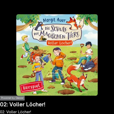
the
h page
 main
nt
the
ibility
ment
Powered by Deezer
02: Voller Löcher!
02: Voller Löcher!