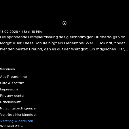
Abonnieren
Mehr
13.02.2026 • 1 Std. 16 Min.
Details
Die spannende Hörspielfassung des gleichnamigen Bucherfolgs von
Margit Auer! Diese Schule birgt ein Geheimnis: Wer Glück hat, findet
hier den besten Freund, den es auf der Welt gibt. Ein magisches Tier,
das sprechen kann! Wenn es zu dir gehört … Wer in der Klasse wird
heute ein magisches, sprechendes Tier erhalten? Niemand darf von
den sprechenden Tieren und dem Geheimnis der magischen
RTL+ useful links.
Services
Zoohandlung wissen. Trotzdem verplappern sich Ida und ihr Fuchs
Alle Programme
Rabbat. Was, wenn die Lehrerin Miss Cornfield davon erfährt? Schoki
Hilfe & Kontakt
wünscht sich nichts mehr als sein eigenes magisches Tier. Alles
Impressum
andere ist ihm egal: das Schultheaterstück über Robin Hood, der
Privacy center
Zickenalarm in der Klasse und erst recht diese merkwürdigen Löcher
Datenschutz
im Schulgarten … Spannender Hörspielspaß für große und kleine
Nutzungsbedingungen
Leute ab 6 Jahren!
Verträge hier kündigen
Vertrag widerrufen
Wir sind RTL+