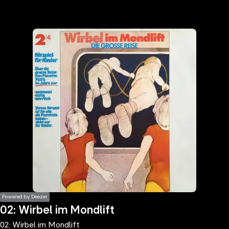
the
h page
 main
nt
the
ibility
ment
Powered by Deezer
02: Wirbel im Mondlift
02: Wirbel im Mondlift