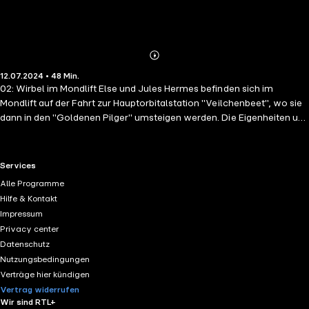
Abonnieren
Mehr
12.07.2024 • 48 Min.
Details
02: Wirbel im Mondlift Else und Jules Hermes befinden sich im
Mondlift auf der Fahrt zur Hauptorbitalstation "Veilchenbeet", wo sie
dann in den "Goldenen Pilger" umsteigen werden. Die Eigenheiten und
Geheimnisse des Raumtransporters bringen turbulente Abwechslung
in das Geschehen. Der freche Junge Chuck steigt verbotenerweise
durch die Luftschleuse aus und schwebt nun scheinbar ohne Chance
RTL+ useful links.
Services
auf Rettung im Weltraum. Kann die per Zufall wiederentdeckte Jelly
Alle Programme
und ihr "merkwürdiger" Arm helfen? Empfohlen ab 10 Jahren
Hilfe & Kontakt
Gesamtspielzeit: ca. 49 Min.
Impressum
Privacy center
Datenschutz
Nutzungsbedingungen
Verträge hier kündigen
Vertrag widerrufen
Wir sind RTL+