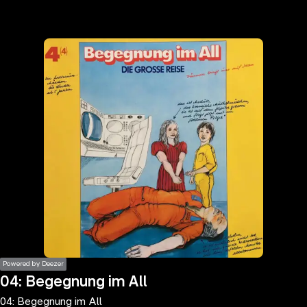
the
h page
 main
nt
the
ibility
ment
Powered by Deezer
04: Begegnung im All
04: Begegnung im All