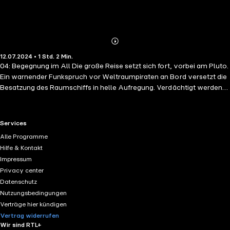
Abonnieren
Mehr
12.07.2024 • 1 Std. 2 Min.
Details
04: Begegnung im All Die große Reise setzt sich fort, vorbei am Pluto.
Ein warnender Funkspruch vor Weltraumpiraten an Bord versetzt die
Besatzung des Raumschiffs in helle Aufregung. Verdächtigt werden
Dralli und Dr. Kilt, aber haben sie wirklich schlechte Absichten? Ein
rasendes Objekt gibt weitere Rätsel auf und lenkt zudem zu dessen
Enttäuschung von Jules' Geburtstag ab. Und dann bekommt er am
RTL+ useful links.
Services
Ende doch noch ein außerirdisch-besonderes Geburtstagsgeschenk
Alle Programme
… Empfohlen ab 10 Jahren Gesamtspielzeit: ca. 62 Min.
Hilfe & Kontakt
Impressum
Privacy center
Datenschutz
Nutzungsbedingungen
Verträge hier kündigen
Vertrag widerrufen
Wir sind RTL+