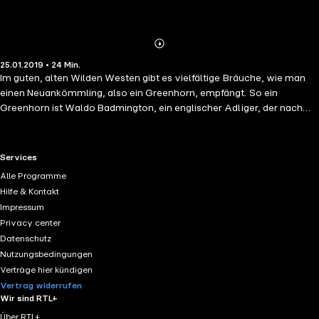
Abonnieren
Mehr
25.01.2019 • 24 Min.
Details
Im guten, alten Wilden Westen gibt es vielfältige Bräuche, wie man
einen Neuankömmling, also ein Greenhorn, empfängt. So ein
Greenhorn ist Waldo Badmington, ein englischer Adliger, der nach
dem Tode eines entfernten Verwandten dessen Erbe im Wilden
Westen antreten will. Mit Lucky Lukes tatkräftiger Unterstützung kann
sich Badmington gegen Intrigen und Misstrauen behaupten und sich
RTL+ useful links.
Services
zum echten Westerner entwickeln.
Alle Programme
Hilfe & Kontakt
Impressum
Privacy center
Datenschutz
Nutzungsbedingungen
Verträge hier kündigen
Vertrag widerrufen
Wir sind RTL+
Über RTL+