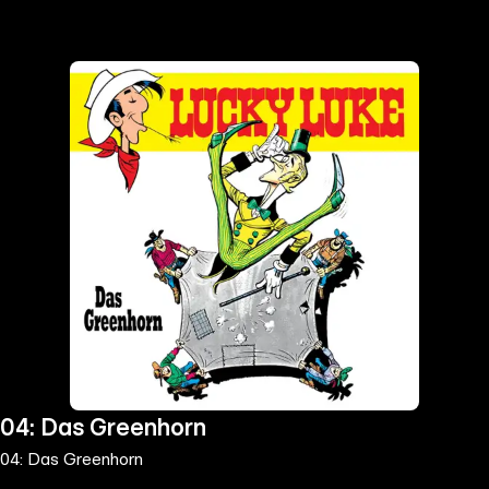
the
h page
 main
nt
the
ibility
ment
04: Das Greenhorn
04: Das Greenhorn