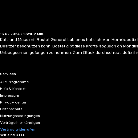
16.02.2024 • 1 Std. 2 Min.
Katz und Maus mit Bastet General Labienus hat sich von Homöopatix Mar
Besitzer beschützen kann. Bastet gibt diese Kräfte sogleich an Monali
Unbeugsamen gefangen zu nehmen. Zum Glück durchschaut Idefix ihren 
Weissnix erfährt davon und bietet den Unbeugsamen einen neuen Zaube
werden, nimmt Weissnix selbst von dem Zaubertrank, um sie zu retten. 
auch von dem Zaubertrank trinkt. Das Ei des Labienus Die Römer solle
RTL+ useful links.
Services
Augenblick schlüpft ein kleines Küken. Es sieht nun natürlich Dertutni
Alle Programme
Situationen gibt es ja die Unbeugsamen. Verliebt in Lutetia Turbine 
Hilfe & Kontakt
Hund Lawendpis, der sie aber vor den anderen versteckt. Sofort verliebt
Impressum
Unbeugsamen und Lawendpis halten zusammen und der Plan misslingt. L
Privacy center
Kameradentreffen, das hoch oben auf dem Großen Taubenschlag stattfin
Datenschutz
Nutzungsbedingungen
Verträge hier kündigen
Vertrag widerrufen
Wir sind RTL+