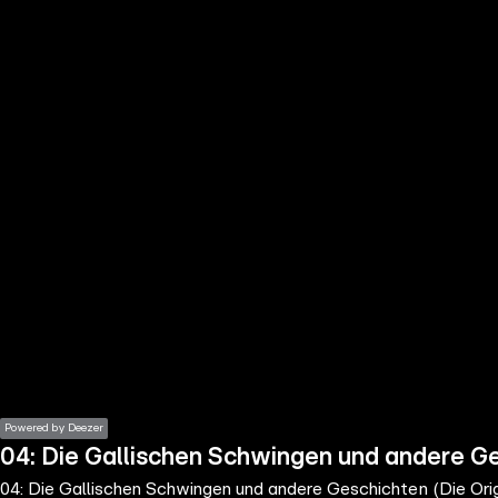
the
h page
 main
nt
the
ibility
ment
Powered by Deezer
04: Die Gallischen Schwingen und andere Ge
04: Die Gallischen Schwingen und andere Geschichten (Die Orig