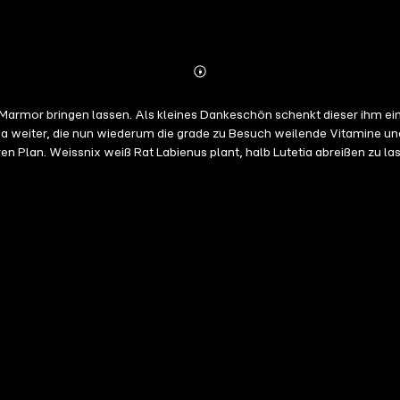
Abonnieren
Mehr
Details
mor bringen lassen. Als kleines Dankeschön schenkt dieser ihm eine kl
sa weiter, die nun wiederum die grade zu Besuch weilende Vitamine und 
Plan. Weissnix weiß Rat Labienus plant, halb Lutetia abreißen zu las
rtrank an, den sie aber vorsichtshalber nicht annehmen wollen. Er so
Monalisa bemerkt, wie stark er dadurch wird und stiehlt ihm den Zaube
n das Ei eines Adlers zu Labienus bringen. Als es ihnen unbemerkt vo
x als seine Mama an. Labienus schickt seine Hunde los, um das Ei zu ihm
wird gejagt, aber diesmal nicht nur wie sonst von Zerberus und seinen
 sich Turbine in ihn. Als sie sich mit ihm treffen will, erfahren das d
awendpis entflieht auf einem Schiff zurück in seine Heimat. Die Gall
det. Doch die Römer haben zwei Adler geholt, die die Tauben in Luteti