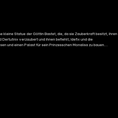
eine Statue der Göttin Bastet, die, da sie Zauberkraft besitzt, ihren
Dertutnix verzaubert und ihnen befiehlt, Idefix und die
sen und einen Palast für sein Prinzesschen Monalisa zu bauen.
ll große Kräfte verleihen. Als sie nun von Zerberus gefangen
rtrank. Idefix erkennt, dass er die Lage nur retten kann, wenn er nun
m Wagen rollt, fängt Dertutnix es auf und schon im nächsten
 zu bringen, er will es als Zeichen seiner Macht. Doch für solche
 beiden Beagles, sondern auch von dem zwangsrekrutierten, ägyptischen
ie Römer und versuchen, die beiden zu verhaften. Doch die
ischen Schwingen Idefix begleitet Astmatix zu seinem alljährlichen
a vertreiben sollen. Auch Idefix und Turbine geraten in Gefahr...