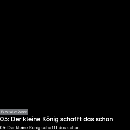
the
h page
 main
nt
the
ibility
ment
Powered by Deezer
05: Der kleine König schafft das schon
05: Der kleine König schafft das schon