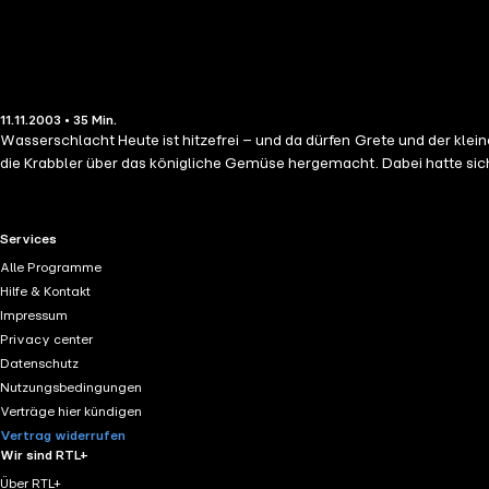
11.11.2003 • 35 Min.
Wasserschlacht Heute ist hitzefrei – und da dürfen Grete und der kle
die Krabbler über das königliche Gemüse hergemacht. Dabei hatte sich
RTL+ useful links.
Services
Alle Programme
Hilfe & Kontakt
Impressum
Privacy center
Datenschutz
Nutzungsbedingungen
Verträge hier kündigen
Vertrag widerrufen
Wir sind RTL+
Über RTL+