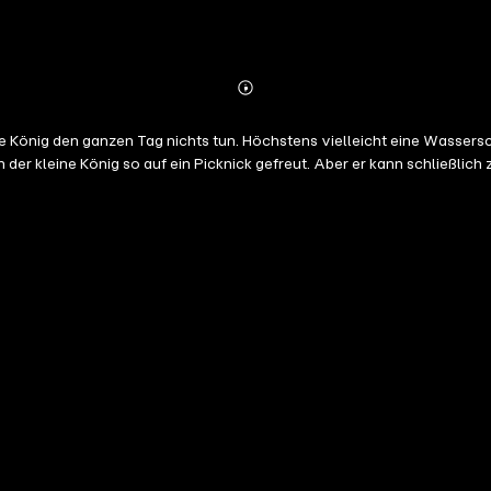
Abonnieren
Mehr
Details
ine König den ganzen Tag nichts tun. Höchstens vielleicht eine Wasse
 der kleine König so auf ein Picknick gefreut. Aber er kann schließli