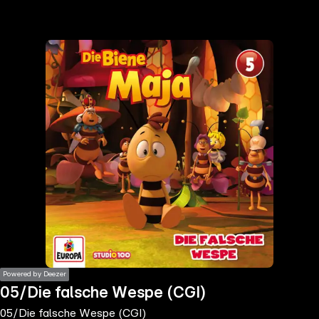
the
h page
 main
nt
the
ibility
ment
Powered by Deezer
05/Die falsche Wespe (CGI)
05/Die falsche Wespe (CGI)