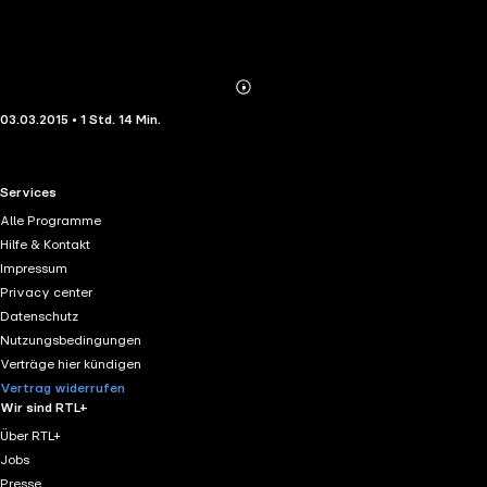
Abonnieren
Mehr
03.03.2015 • 1 Std. 14 Min.
Details
RTL+ useful links.
Services
Alle Programme
Hilfe & Kontakt
Impressum
Privacy center
Datenschutz
Nutzungsbedingungen
Verträge hier kündigen
Vertrag widerrufen
Wir sind RTL+
Über RTL+
Jobs
Presse