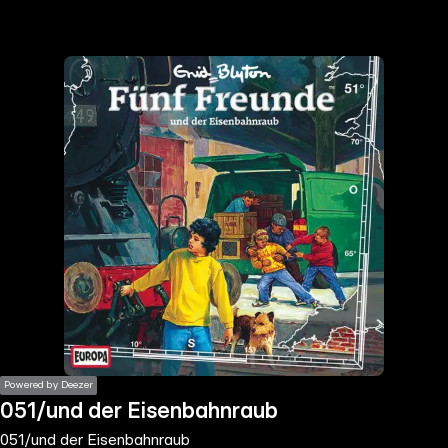
the
h page
 main
nt
the
ibility
ment
Powered by Deezer
051/und der Eisenbahnraub
051/und der Eisenbahnraub