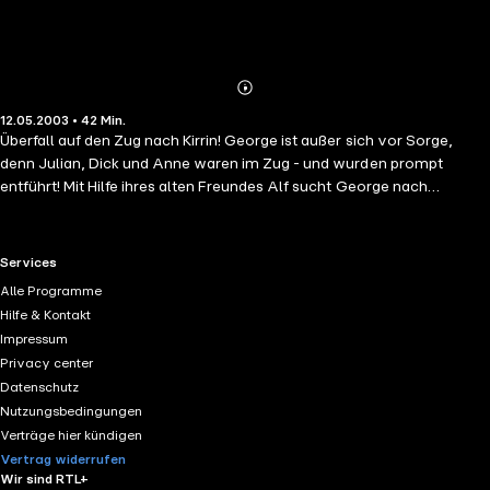
Abonnieren
Mehr
12.05.2003 • 42 Min.
Details
Überfall auf den Zug nach Kirrin! George ist außer sich vor Sorge,
denn Julian, Dick und Anne waren im Zug - und wurden prompt
entführt! Mit Hilfe ihres alten Freundes Alf sucht George nach
Hinweisen: Was hat es mit "Kap Kleinholz" auf sich? Und welche Rolle
spielt die geheimnisvolle Miss Roberts? Doch auch Julian, Dick und
Anne bleiben nicht untätig. Selbst getrennt sind die Fünf Freunde
RTL+ useful links.
Services
noch ein unschlagbares Team...
Alle Programme
Hilfe & Kontakt
Impressum
Privacy center
Datenschutz
Nutzungsbedingungen
Verträge hier kündigen
Vertrag widerrufen
Wir sind RTL+