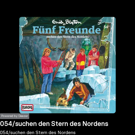
the
h page
 main
nt
the
ibility
ment
Powered by Deezer
054/suchen den Stern des Nordens
054/suchen den Stern des Nordens