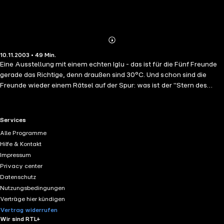
Abonnieren
Mehr
10.11.2003 • 49 Min.
Details
Eine Ausstellung mit einem echten Iglu - das ist für die Fünf Freunde
gerade das Richtige, denn draußen sind 30°C. Und schon sind die
Freunde wieder einem Rätsel auf der Spur: was ist der "Stern des
Nordens", den der Schamane sucht? Was hat ihr neuer Freund Dennis
damit zu tun? Und warum wird in sein Haus eingebrochen? Mit kühlem
Kopf folgen die Fünf Freunde einer heißen Spur.
RTL+ useful links.
Services
Alle Programme
Hilfe & Kontakt
Impressum
Privacy center
Datenschutz
Nutzungsbedingungen
Verträge hier kündigen
Vertrag widerrufen
Wir sind RTL+