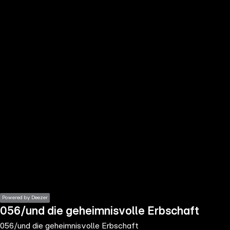
the
h page
 main
nt
the
ibility
ment
Powered by Deezer
056/und die geheimnisvolle Erbschaft
056/und die geheimnisvolle Erbschaft