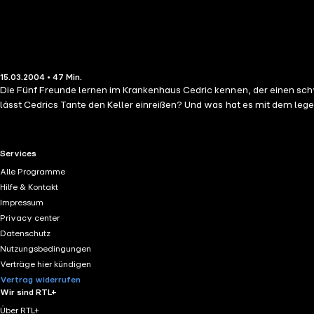
15.03.2004 • 47 Min.
Die Fünf Freunde lernen im Krankenhaus Cedric kennen, der einen schw
lässt Cedrics Tante den Keller einreißen? Und was hat es mit dem leg
RTL+ useful links.
Services
Alle Programme
Hilfe & Kontakt
Impressum
Privacy center
Datenschutz
Nutzungsbedingungen
Verträge hier kündigen
Vertrag widerrufen
Wir sind RTL+
Über RTL+