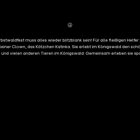
Abonnieren
Mehr
Details
twaldfest muss alles wieder blitzblank sein! Für alle fleißigen Helfer
as Kätzchen Katinka. Sie erlebt im Königswald den schönsten Tag ihres Lebens. Der aufge
 und vielen anderen Tieren im Königswald. Gemeinsam erleben sie sp
hütz / Zipp: Hanna
Aldermann / Katinka: Celina Schütz / Pfarrer Dachs: Patrick Depuhl / Di
ion: Hans-Werner Scharnowski © und (P) 2003 Gerth Medien GmbH, Asslar