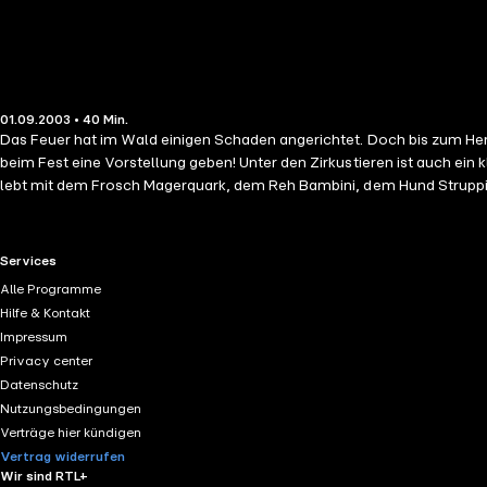
01.09.2003 • 40 Min.
Das Feuer hat im Wald einigen Schaden angerichtet. Doch bis zum Herbs
beim Fest eine Vorstellung geben! Unter den Zirkustieren ist auch ein kleiner Clown, d
lebt mit dem Frosch Magerquark, dem Reh Bambini, dem Hund Struppi
- persönlichkeitsfördernd: Das ist das Konzept dieser drolligen Hörspielserie. Die Rollen und ihre Sprecher: Schlaumeier: Judith Süßenbach / Hasenfuß: Timo Scharnowski / Bambini: Siri Sc
Thiesing / Zapp: Jonas Thiesing / Magerquark: Paul Staat / Felix: Tim 
Sprecherin: Martina Staat Hörspielmusik und Produkt
RTL+ useful links.
Services
Alle Programme
Hilfe & Kontakt
Impressum
Privacy center
Datenschutz
Nutzungsbedingungen
Verträge hier kündigen
Vertrag widerrufen
Wir sind RTL+