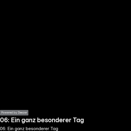
the
h page
 main
nt
the
ibility
ment
Powered by Deezer
06: Ein ganz besonderer Tag
06: Ein ganz besonderer Tag