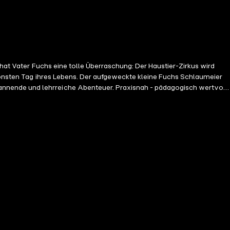
 hat Vater Fuchs eine tolle Überraschung: Der Haustier-Zirkus wird
weckte kleine Fuchs Schlaumeier
annende und lehrreiche Abenteuer. Praxisnah - pädagogisch wertvoll
rektor Bassi: Jean-Quentin Reyrat / Kater Willi: Bongo Fiesling /