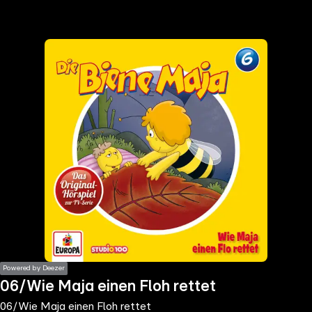
the
h page
 main
nt
the
ibility
ment
Powered by Deezer
06/Wie Maja einen Floh rettet
06/Wie Maja einen Floh rettet