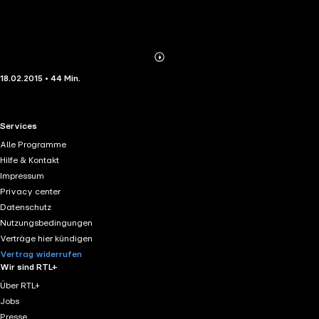
Abonnieren
Mehr
18.02.2015 • 44 Min.
Details
RTL+ useful links.
Services
Alle Programme
Hilfe & Kontakt
Impressum
Privacy center
Datenschutz
Nutzungsbedingungen
Verträge hier kündigen
Vertrag widerrufen
Wir sind RTL+
Über RTL+
Jobs
Presse