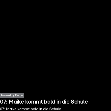
the
h page
 main
nt
the
ibility
ment
Powered by Deezer
07: Maike kommt bald in die Schule
07: Maike kommt bald in die Schule