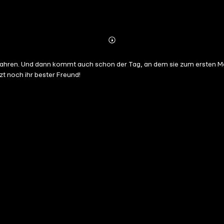
Abonnieren
Mehr
Details
u fahren. Und dann kommt auch schon der Tag, an dem sie zum ersten M
tzt noch ihr bester Freund!