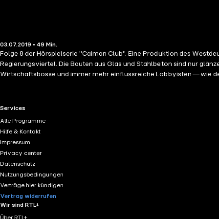
03.07.2019 • 49 Min.
Folge 8 der Hörspielserie "Caiman Club". Eine Produktion des Westdeu
Regierungsviertel. Die Bauten aus Glas und Stahlbeton sind nur glänze
Wirtschaftsbosse und immer mehr einflussreiche Lobbyisten — wie der
Atmosphäre, um ihnen die wirklich wichtigen Entscheidungen zu dikti
Lügen, die man oft genug wiederholt hat. Und Moral ist ein Luxus, de
ist. Und plötzlich findet sich Hagen von Grau selbst im Zentrum einer 
RTL+ useful links.
Services
Alle Programme
Hilfe & Kontakt
Impressum
Privacy center
Datenschutz
Nutzungsbedingungen
Verträge hier kündigen
Vertrag widerrufen
Wir sind RTL+
Über RTL+