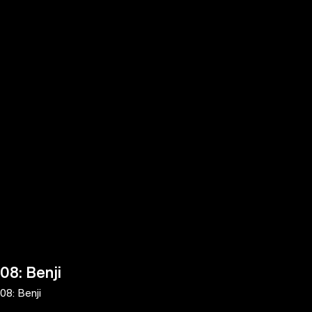
the
h page
 main
nt
the
ibility
ment
08: Benji
08: Benji