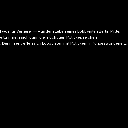
 was für Verlierer — Aus dem Leben eines Lobbyisten Berlin Mitte.
e tummeln sich darin die mächtigen Politiker, reichen
Denn hier treffen sich Lobbyisten mit Politikern in "ungezwungener"
usivstem Club. Für ihn sind Menschen Marionetten. Wahrheiten sind
sein. Doch dann nimmt er einen Auftrag an, der unmöglich zu erfüllen
pfohlen ab 16 Jahren