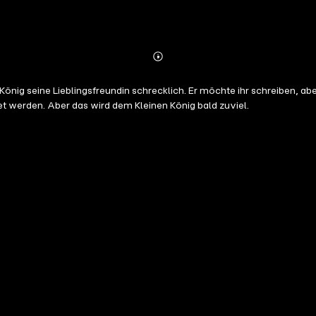
Abonnieren
Mehr
Details
önig seine Lieblingsfreundin schrecklich. Er möchte ihr schreiben, ab
et werden. Aber das wird dem Kleinen König bald zuviel.