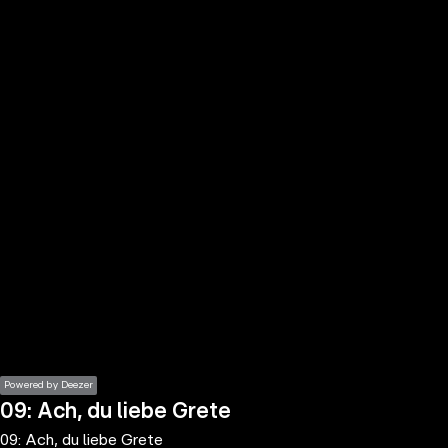
the
h page
 main
nt
the
ibility
ment
Powered by Deezer
09: Ach, du liebe Grete
09: Ach, du liebe Grete