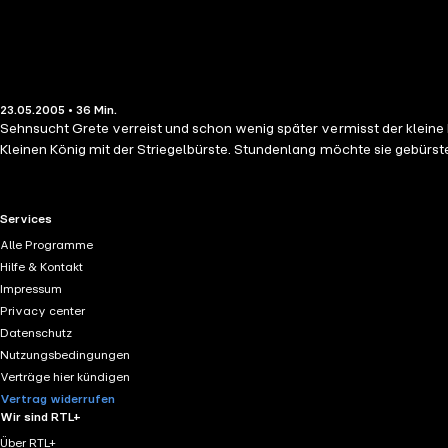
23.05.2005 • 36 Min.
Sehnsucht Grete verreist und schon wenig später vermisst der kleine K
Kleinen König mit der Striegelbürste. Stundenlang möchte sie gebürst
RTL+ useful links.
Services
Alle Programme
Hilfe & Kontakt
Impressum
Privacy center
Datenschutz
Nutzungsbedingungen
Verträge hier kündigen
Vertrag widerrufen
Wir sind RTL+
Über RTL+