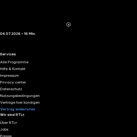
Abonnieren
Mehr
04.07.2026 • 16 Min.
Details
RTL+ useful links.
Services
Alle Programme
Hilfe & Kontakt
Impressum
Privacy center
Datenschutz
Nutzungsbedingungen
Verträge hier kündigen
Vertrag widerrufen
Wir sind RTL+
Über RTL+
Jobs
Presse