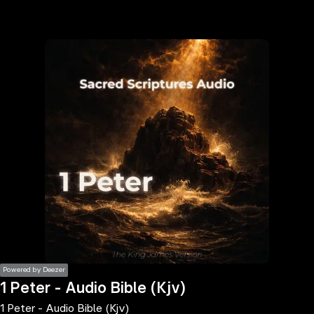
the
h page
 main
nt
the
ibility
ment
Powered by Deezer
1 Peter - Audio Bible (Kjv)
1 Peter - Audio Bible (Kjv)