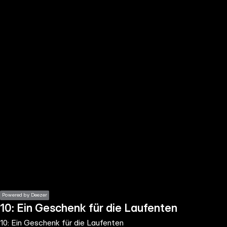
the
h page
 main
nt
the
ibility
ment
Powered by Deezer
10: Ein Geschenk für die Laufenten
10: Ein Geschenk für die Laufenten