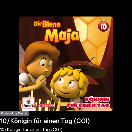
the
h page
 main
nt
the
ibility
ment
Powered by Deezer
10/Königin für einen Tag (CGI)
10/Königin für einen Tag (CGI)