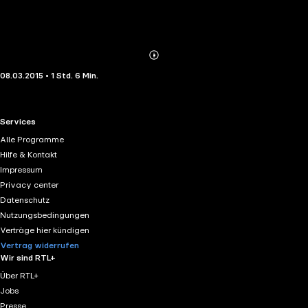
Abonnieren
Mehr
08.03.2015 • 1 Std. 6 Min.
Details
RTL+ useful links.
Services
Alle Programme
Hilfe & Kontakt
Impressum
Privacy center
Datenschutz
Nutzungsbedingungen
Verträge hier kündigen
Vertrag widerrufen
Wir sind RTL+
Über RTL+
Jobs
Presse