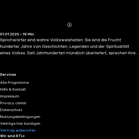
Abonnieren
Mehr
01.01.2020 • 19 Min.
Details
Sprichwörter sind wahre Volksweisheiten. Sie sind die Frucht
hunderter Jahre von Geschichten, Legenden und der Spiritualität
eines Volkes. Seit Jahrhunderten mündlich überliefert, sprechen ihre
Wahrheit und Einfachheit unmittelbar zu uns. Diese Sprichwörter
zielen darauf ab, den Zugang zu einem Volk, einer Volkskultur, in
einem für alle zugänglichen Format zu ermöglichen. Ein Sprichwort
RTL+ useful links.
Services
ist mehr als eine leise Phrase, es kann ein Gedankenstrich sein, eine
Alle Programme
Zusammenfassung eines komplexen Gedankens, eine Maxime, eine
Hilfe & Kontakt
Öffnung für tieferes Nachdenken.
Impressum
Privacy center
Datenschutz
Nutzungsbedingungen
Verträge hier kündigen
Vertrag widerrufen
Wir sind RTL+