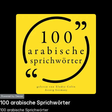
the
h page
 main
nt
the
ibility
ment
Powered by Deezer
100 arabische Sprichwörter
100 arabische Sprichwörter