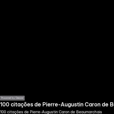
the
h page
 main
nt
the
ibility
ment
Powered by Deezer
100 citações de Pierre-Augustin Caron de 
100 citações de Pierre-Augustin Caron de Beaumarchais