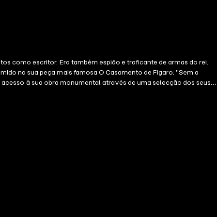
s como escritor. Era também espião e traficante de armas do rei.
sumido na sua peça mais famosa O Casamento de Figaro: "Sem a
am dar acesso à sua obra monumental através de uma selecção dos seus
aço da mente, um resumo de um pensamento complexo, uma máxima,