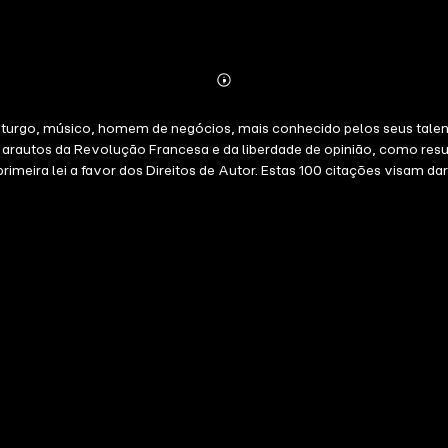
Abonnieren
Mehr
Details
turgo, músico, homem de negócios, mais conhecido pelos seus talento
 arautos da Revolução Francesa e da liberdade de opinião, como re
 a primeira lei a favor dos Direitos de Autor. Estas 100 citações vis
citação é mais do que um excerto de um discurso, pode ser um tr