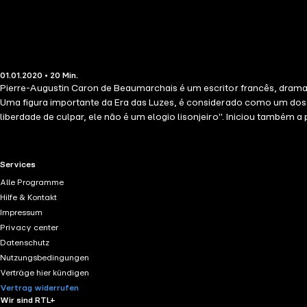
01.01.2020 • 20 Min.
Pierre-Augustin Caron de Beaumarchais é um escritor francês, drama
Uma figura importante da Era das Luzes, é considerado como um dos
liberdade de culpar, ele não é um elogio lisonjeiro". Iniciou também
pensamentos mais marcantes, num formato acessível a todos. Uma 
uma abertura para uma reflexão mais profunda.
RTL+ useful links.
Services
Alle Programme
Hilfe & Kontakt
Impressum
Privacy center
Datenschutz
Nutzungsbedingungen
Verträge hier kündigen
Vertrag widerrufen
Wir sind RTL+