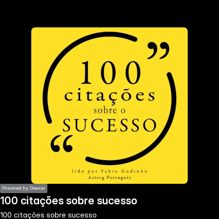
the
h page
 main
nt
the
ibility
ment
Powered by Deezer
100 citações sobre sucesso
100 citações sobre sucesso