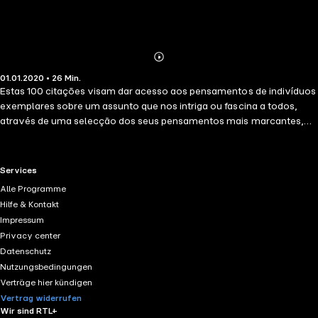
Abonnieren
Mehr
01.01.2020 • 26 Min.
Details
Estas 100 citações visam dar acesso aos pensamentos de indivíduos
exemplares sobre um assunto que nos intriga ou fascina a todos,
através de uma selecção dos seus pensamentos mais marcantes,
num formato acessível a todos. Uma citação é mais do que um
excerto de um discurso, pode ser um traço da mente, um resumo de
um pensamento complexo, uma máxima, uma abertura para uma
RTL+ useful links.
Services
reflexão mais profunda.
Alle Programme
Hilfe & Kontakt
Impressum
Privacy center
Datenschutz
Nutzungsbedingungen
Verträge hier kündigen
Vertrag widerrufen
Wir sind RTL+