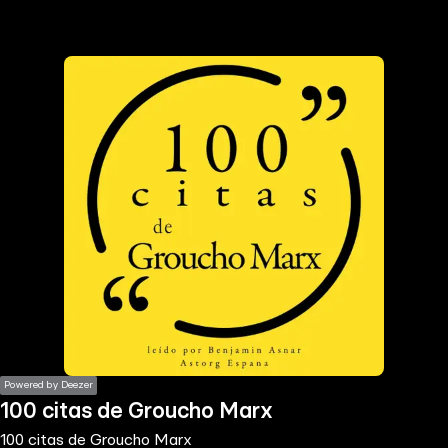
the
h page
 main
nt
the
ibility
ment
Powered by Deezer
100 citas de Groucho Marx
100 citas de Groucho Marx