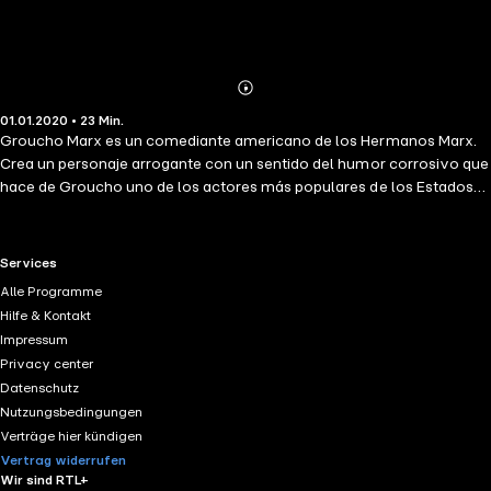
Abonnieren
Mehr
01.01.2020 • 23 Min.
Details
Groucho Marx es un comediante americano de los Hermanos Marx.
Crea un personaje arrogante con un sentido del humor corrosivo que
hace de Groucho uno de los actores más populares de los Estados
Unidos. Estas 100 citas pretenden dar acceso a su obra monumental
a través de una selección de sus pensamientos más sorprendentes,
en un formato accesible para todos. Una cita es más que un extracto
RTL+ useful links.
Services
de un discurso, puede ser un golpe de la mente, un resumen de un
Alle Programme
pensamiento complejo, una máxima, una apertura a una reflexión
Hilfe & Kontakt
más profunda.
Impressum
Privacy center
Datenschutz
Nutzungsbedingungen
Verträge hier kündigen
Vertrag widerrufen
Wir sind RTL+