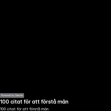
the
h page
 main
nt
the
ibility
ment
Powered by Deezer
100 citat för att förstå män
100 citat för att förstå män