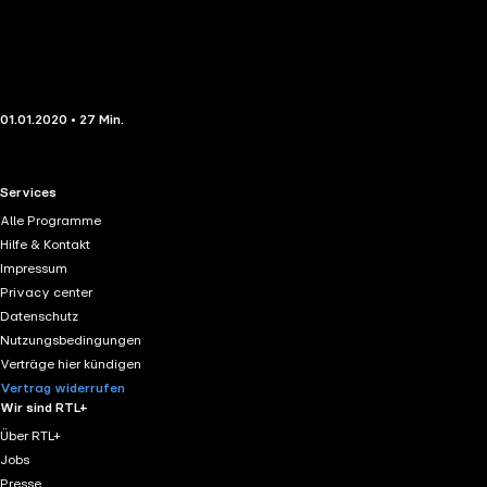
01.01.2020 • 27 Min.
RTL+ useful links.
Services
Alle Programme
Hilfe & Kontakt
Impressum
Privacy center
Datenschutz
Nutzungsbedingungen
Verträge hier kündigen
Vertrag widerrufen
Wir sind RTL+
Über RTL+
Jobs
Presse