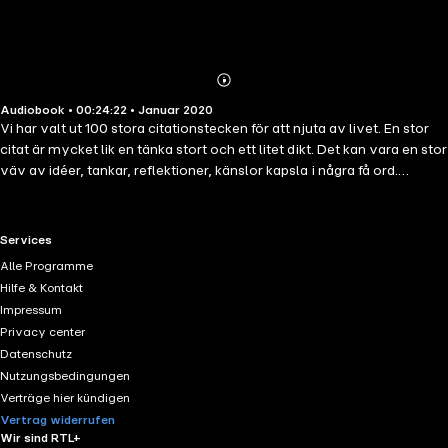
Abonnieren
Mehr
Audiobook • 00:24:22 • Januar 2020
Details
Vi har valt ut 100 stora citationstecken för att njuta av livet. En stor
citat är mycket lik en tänka stort och ett litet dikt. Det kan vara en stor
väv av idéer, tankar, reflektioner, känslor kapsla i några få ord.
Läsaren av en stor citat tvingas att tänka på vad han just hört. Han
borde tänka på dessa ord och vad de betyder. En utmärkt citat kräver
läsaren att pausa att överväga den sanna innebörden och poesi
RTL+ useful links.
Services
några ord. En bra idé nått en nivå av universalitet. Citat drabbats hårt i
Alle Programme
kärnan i att vara människa. Rätt citat kan hjälpa oss att se det
Hilfe & Kontakt
osynliga innebörden av saker eller ämnen. Utbudet av författarna
Impressum
som 100 citat gärna njuta av ditt liv och är mycket stort: ​​från Mark
Privacy center
Twain till Gandhi, Oscar Wilde Albert Einstein, Lao Tsu, Albert
Datenschutz
Camus, av Paulo Coelho Charles Darwin, och mycket mer. Dra nytta
Nutzungsbedingungen
av den kunskap och intelligens av alla de män och kvinnor!
Verträge hier kündigen
Vertrag widerrufen
Wir sind RTL+