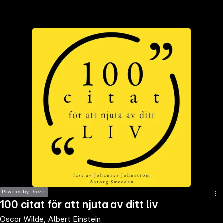
the
h page
 main
nt
the
ibility
ment
Powered by Deezer
100 citat för att njuta av ditt liv
Oscar Wilde, Albert Einstein