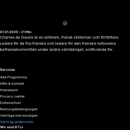
Abonnieren
Mehr
01.01.2020 • 21 Min.
Details
Charles de Gaulle är en slitstark, fransk statsman och författare.
Ledare för de fria franska och ledare för den franska nationella
befrielsekommittén under andra världskriget, ordförande för
Frankrikes provisoriska regering 1944-1946, anstiftare den femte
republiken, som grundades 1958, är han president Frankrikes 8 januari
1959 och den 28 april 1969. det är den första att ockupera den högsta
RTL+ useful links.
Services
kontor under den femte republiken. 100 Dessa citat är avsedda att ge
Alle Programme
tillgång till sitt monumentala verk av ett urval av hans viktigaste
Hilfe & Kontakt
tankar i ett format som erbjuder tillgängliga för alla. Ett citat är ett
Impressum
fragment av ett sätt, kan detta vara en anledning, en sammanfattning
Privacy center
av ett komplext begrepp, ett talesätt, en öppning in i en djupare
Datenschutz
reflektion.
Nutzungsbedingungen
Verträge hier kündigen
Vertrag widerrufen
Wir sind RTL+