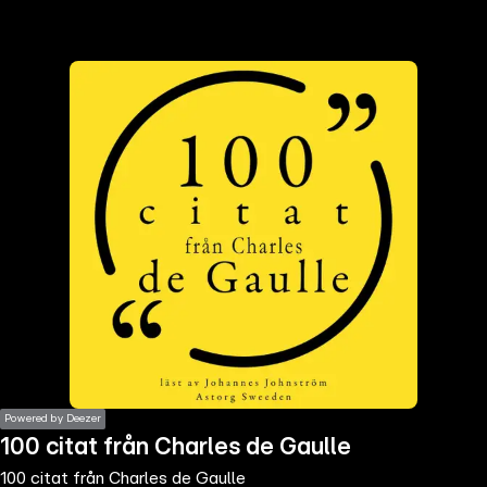
the
h page
 main
nt
the
ibility
ment
Powered by Deezer
100 citat från Charles de Gaulle
100 citat från Charles de Gaulle