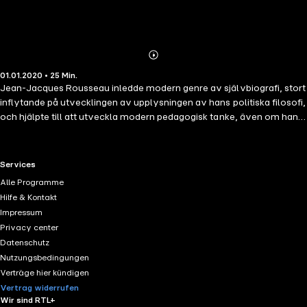
Abonnieren
Mehr
01.01.2020 • 25 Min.
Details
Jean-Jacques Rousseau inledde modern genre av självbiografi, stort
inflytande på utvecklingen av upplysningen av hans politiska filosofi,
och hjälpte till att utveckla modern pedagogisk tanke, även om hans
bok om efterfrågan upprört det franska parlamentet så mycket att en
teckningsoption utfärdades mot honom. Vi har valt ut 100 av hans
mest intressanta citat. De kommer från nyckelverk som sitt tal på
RTL+ useful links.
Services
ojämlikhet och socialt kontrakt, som bildade den moderna politiska
Alle Programme
och sociala tänkande; Julie eller Den nya Héloïse, som hjälpt till att
Hilfe & Kontakt
utveckla romantik i fiktion; eller Bekännelser någonsin skrivit en av de
Impressum
modigaste och mest ärliga självbiografiska verk.
Privacy center
Datenschutz
Nutzungsbedingungen
Verträge hier kündigen
Vertrag widerrufen
Wir sind RTL+