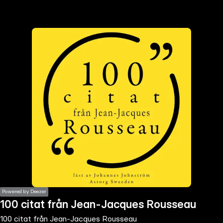
the
h page
 main
nt
the
ibility
ment
Powered by Deezer
100 citat från Jean-Jacques Rousseau
100 citat från Jean-Jacques Rousseau