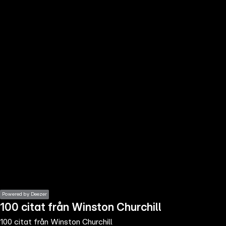
the
h page
 main
nt
the
ibility
ment
Powered by Deezer
100 citat från Winston Churchill
100 citat från Winston Churchill