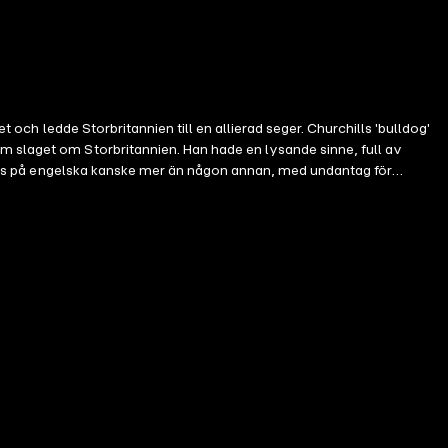
 och ledde Storbritannien till en allierad seger. Churchills 'bulldog'
m slaget om Storbritannien. Han hade en lysande sinne, full av
iteras på engelska kanske mer än någon annan, med undantag för
a anda är dessa 100 citat noga utvalda från hans kropp av arbete för