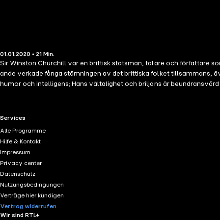
01.01.2020 • 21 Min.
Sir Winston Churchill var en brittisk statsman, talare och författare so
ande verkade fånga stämningen av det brittiska folket tillsammans, ä
humor och intelligens; Hans vältalighet och briljans är beundransvärd
Shakespeare; och eftersom han anses vara en genväg som oändliga pool
att introducera dig till hans kraftfulla sinne och låt fri från sina litterä
RTL+ useful links.
Services
Alle Programme
Hilfe & Kontakt
Impressum
Privacy center
Datenschutz
Nutzungsbedingungen
Verträge hier kündigen
Vertrag widerrufen
Wir sind RTL+