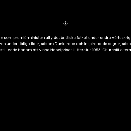
Abonnieren
Mehr
Details
m som premiärminister rally det brittiska folket under andra världskriget
ven under dåliga tider, såsom Dunkerque och inspirerande segrar, såso
 stil ledde honom att vinna Nobelpriset i litteratur 1953. Churchill c
er av kunskap, han var ett stort fan av citatsamlingar också. I denn
ra upptäckter och rita att tänka.