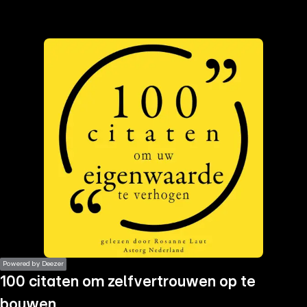
the
h page
 main
nt
the
ibility
ment
Powered by Deezer
100 citaten om zelfvertrouwen op te
bouwen